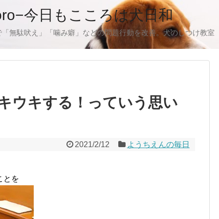
oro−今日もこころは犬日和
で「無駄吠え」「噛み癖」などの問題行動を改善。犬のしつけ教室
キウキする！っていう思い
2021/2/12
ようちえんの毎日
ことを