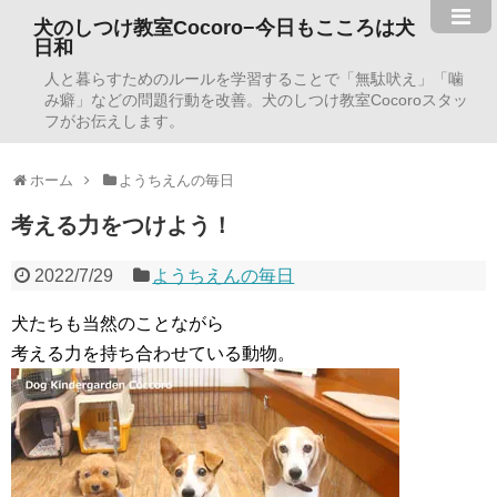
犬のしつけ教室Cocoro−今日もこころは犬
日和
人と暮らすためのルールを学習することで「無駄吠え」「噛
み癖」などの問題行動を改善。犬のしつけ教室Cocoroスタッ
フがお伝えします。
ホーム
ようちえんの毎日
考える力をつけよう！
2022/7/29
ようちえんの毎日
犬たちも当然のことながら
考える力を持ち合わせている動物。