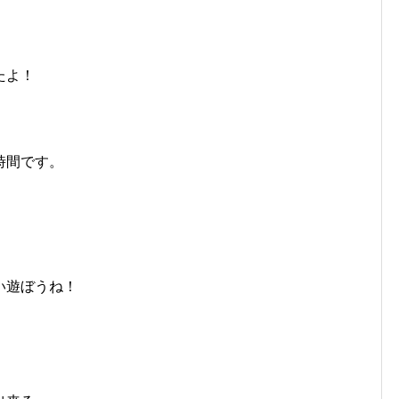
たよ！
時間です。
い遊ぼうね！