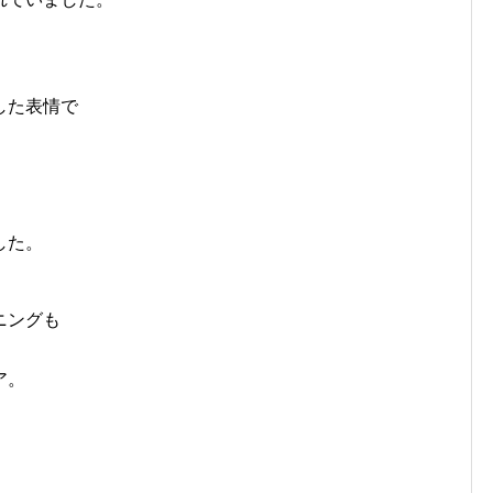
した表情で
した。
ニングも
ア。