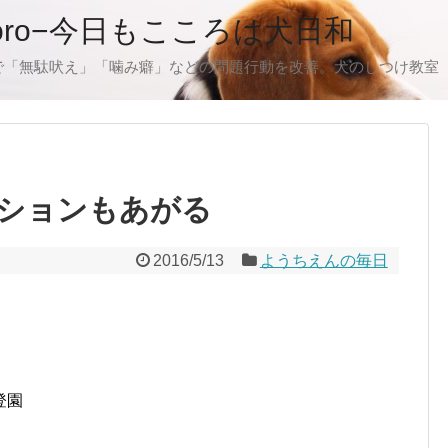
oro−今日もこころは犬日和
で「無駄吠え」「噛み癖」などの問題行動を改善。犬のしつけ教室
ションもあがる
2016/5/13
ようちえんの毎日
登園