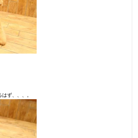
、
るはず、、、。