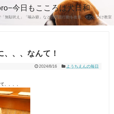
oro−今日もこころは犬日和
で「無駄吠え」「噛み癖」などの問題行動を改善。犬のしつけ教室
)に、、、なんて！
2024/8/16
ようちえんの毎日
んて、、、、