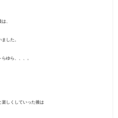
後は、
いました。
～らゆら、、、。
と楽しくしていった後は