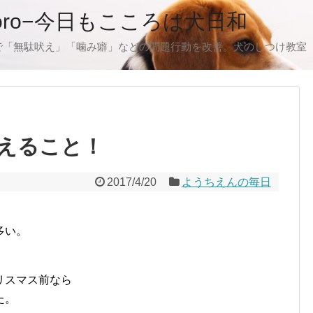
oro−今日もこころは犬日和
で「無駄吠え」「噛み癖」などの問題行動を改善。犬のしつけ教室
えること！
2017/4/20
ようちえんの毎日
。
多い。
リスマス前なら
た。