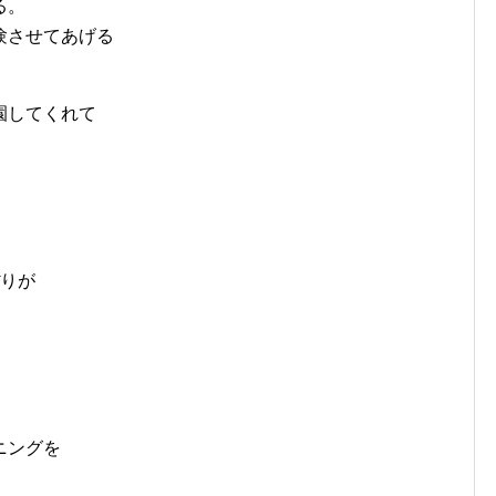
る。
験させてあげる
園してくれて
ぼりが
ニングを