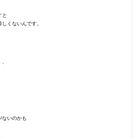
すと
珍しくないんです。
、、
がないのかも