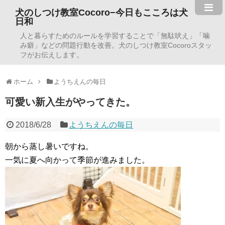
犬のしつけ教室Cocoro−今日もこころは犬
日和
人と暮らすためのルールを学習することで「無駄吠え」「噛
み癖」などの問題行動を改善。犬のしつけ教室Cocoroスタッ
フがお伝えします。
ホーム
ようちえんの毎日
可愛い新入生がやってきた。
2018/6/28
ようちえんの毎日
朝から蒸し暑いですね。
一気に夏へ向かって季節が進みました。