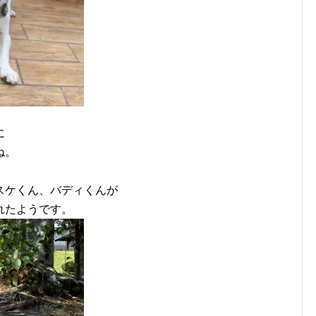
に
ね。
スケくん、バディくんが
れたようです。