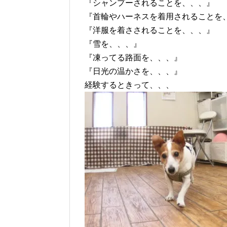
『シャンプーされることを、、、』
『首輪やハーネスを着用されることを
『洋服を着さされることを、、、』
『雪を、、、』
『凍ってる路面を、、、』
『日光の温かさを、、、』
経験するときって、、、