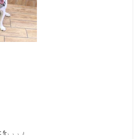
とを、、、』