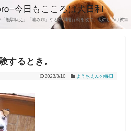
oro−今日もこころは犬日和
で「無駄吠え」「噛み癖」などの問題行動を改善。犬のしつけ教室
験するとき。
2023/8/10
ようちえんの毎日